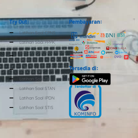
Try Out:
Pembayaran:
Latihan Soal CPNS
Latihan Soal PPPK
Latihan Soal Kedinasan
SKD
Tersedia di:
Latihan Soal POLRI
Latihan Soal TNI
Latihan Soal STAN
Latihan Soal IPDN
Latihan Soal STIS