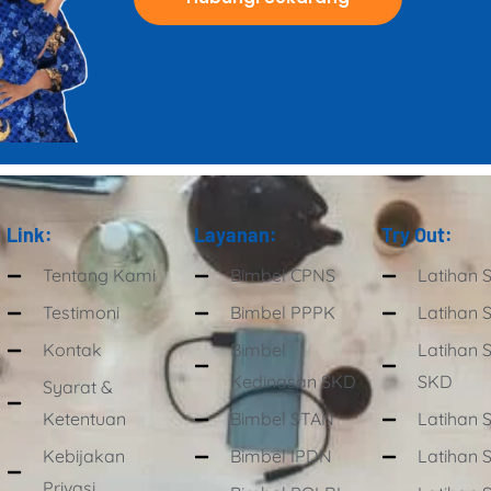
Link:
Layanan:
Try Out:
Tentang Kami
Bimbel CPNS
Latihan 
Testimoni
Bimbel PPPK
Latihan 
Kontak
Bimbel
Latihan 
Kedinasan SKD
SKD
Syarat &
Ketentuan
Bimbel STAN
Latihan 
Kebijakan
Bimbel IPDN
Latihan 
Privasi