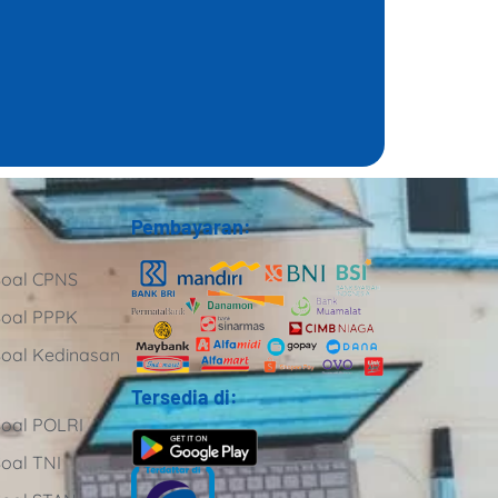
Pembayaran:
Soal CPNS
Soal PPPK
Soal Kedinasan
Tersedia di:
Soal POLRI
Soal TNI