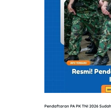
Pendaftaran
PA
PK
TNI
2026
Sudah
Dibuka!
Simak
Cara
Daftar
dan
Lokasi
Lengkapnya
di
Sini
Pendaftaran PA PK TNI 2026 Sudah 