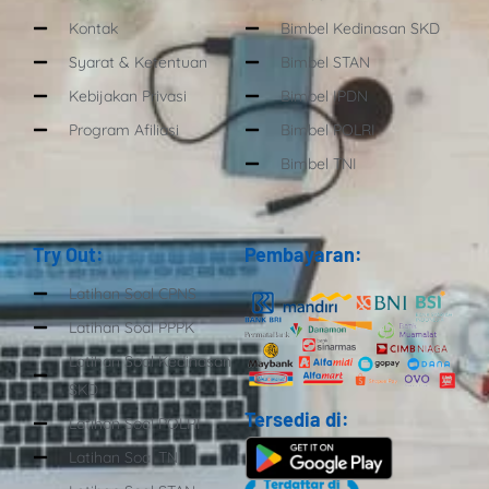
Kontak
Bimbel Kedinasan SKD
Syarat & Ketentuan
Bimbel STAN
Kebijakan Privasi
Bimbel IPDN
Program Afiliasi
Bimbel POLRI
Bimbel TNI
Try Out:
Pembayaran:
Latihan Soal CPNS
Latihan Soal PPPK
Latihan Soal Kedinasan
SKD
Tersedia di:
Latihan Soal POLRI
Latihan Soal TNI