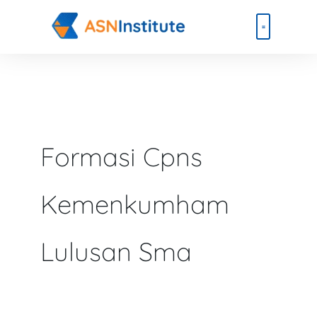
Lewati
ke
konten
Beli Paket
Event & Ebook
Formasi Cpns
Kemenkumham
Lulusan Sma