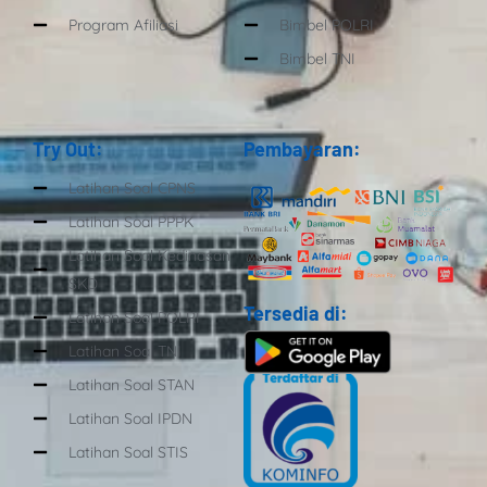
Program Afiliasi
Bimbel POLRI
Bimbel TNI
Try Out:
Pembayaran:
Latihan Soal CPNS
Latihan Soal PPPK
Latihan Soal Kedinasan
SKD
Tersedia di:
Latihan Soal POLRI
Latihan Soal TNI
Latihan Soal STAN
Latihan Soal IPDN
Latihan Soal STIS