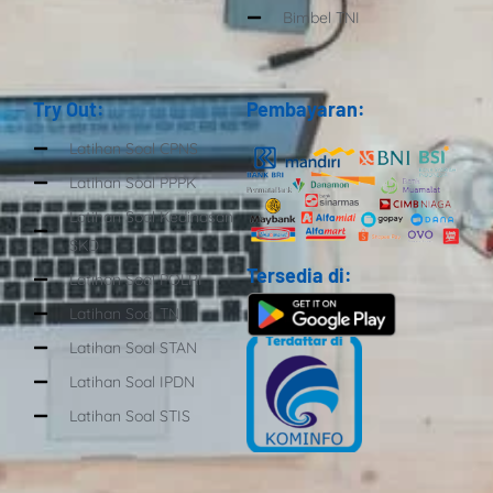
Bimbel TNI
Try Out:
Pembayaran:
Latihan Soal CPNS
Latihan Soal PPPK
Latihan Soal Kedinasan
SKD
Tersedia di:
Latihan Soal POLRI
Latihan Soal TNI
Latihan Soal STAN
Latihan Soal IPDN
Latihan Soal STIS