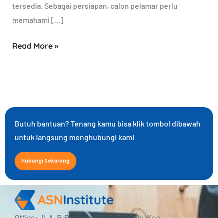
tersedia. Sebagai persiapan, calon pelamar perlu
memahami […]
Read More »
Butuh bantuan? Tenang kamu bisa klik tombol dibawah
untuk langsung menghubungi kami
Hubungi Sekarang
Office: Jl. A. P. Pettarani No.9, Sinrijala, Kec.