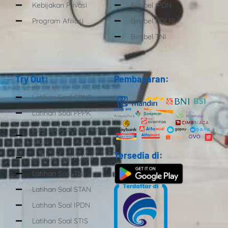
Kebijakan Privasi
Bimbel IPDN
Program Afiliasi
Bimbel POLRI
Bimbel TNI
Try Out:
Pembayaran:
Latihan Soal CPNS
Latihan Soal PPPK
Latihan Soal Kedinasan
SKD
Tersedia di:
Latihan Soal POLRI
Latihan Soal TNI
Latihan Soal STAN
Latihan Soal IPDN
Latihan Soal STIS