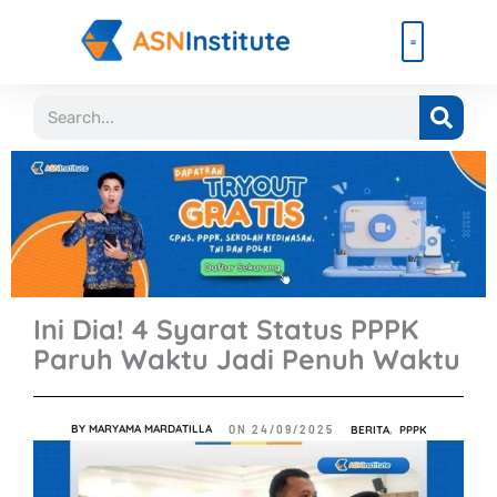
Lewati
ke
konten
Beli Paket
Event & Ebook
Search
Ini Dia! 4 Syarat Status PPPK
Paruh Waktu Jadi Penuh Waktu
BY
MARYAMA MARDATILLA
BERITA
,
PPPK
ON
24/09/2025