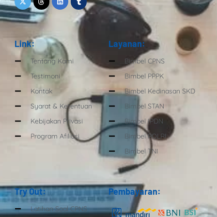
Link:
Layanan:
Tentang Kami
Bimbel CPNS
Testimoni
Bimbel PPPK
Kontak
Bimbel Kedinasan SKD
Syarat & Ketentuan
Bimbel STAN
Kebijakan Privasi
Bimbel IPDN
Program Afiliasi
Bimbel POLRI
Bimbel TNI
Try Out:
Pembayaran:
Latihan Soal CPNS