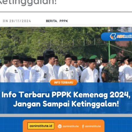
etinggalan!
ON
29/11/2024
BERITA
,
PPPK