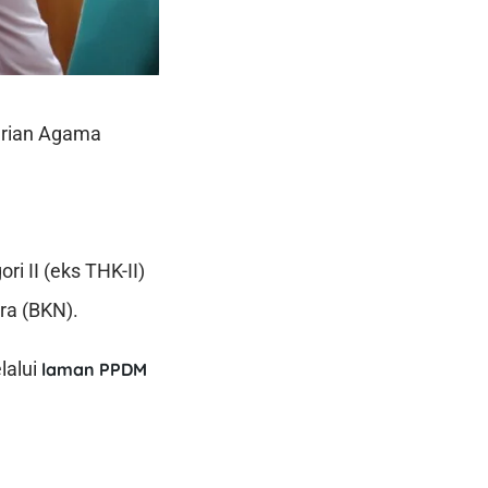
erian Agama
ri II (eks THK-II)
ra (BKN).
lalui
laman PPDM