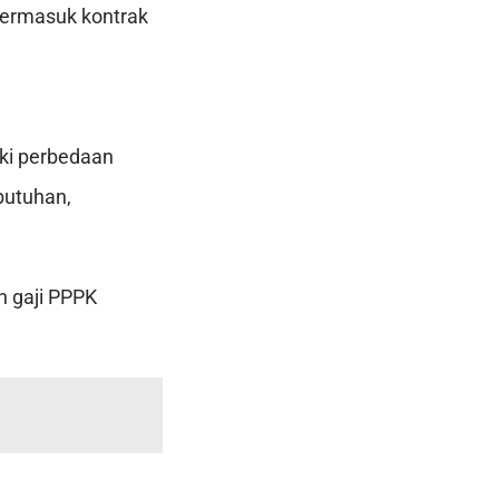
termasuk kontrak
ki perbedaan
butuhan,
n gaji PPPK