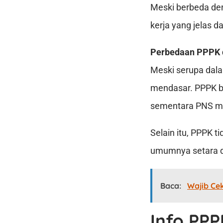
Meski berbeda den
kerja yang jelas d
Perbedaan PPPK 
Meski serupa dal
mendasar. PPPK be
sementara PNS mem
Selain itu, PPPK 
umumnya setara d
Baca:
Wajib Ce
Info PP