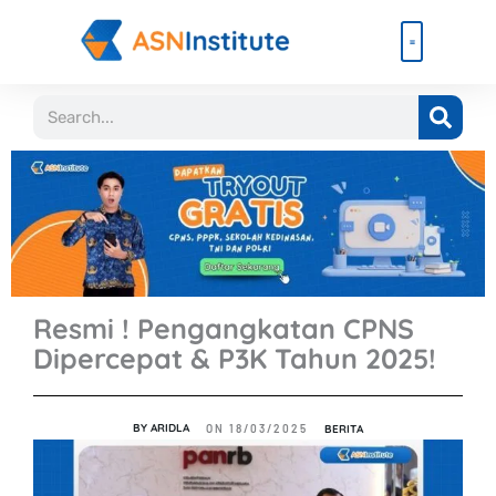
Lewati
ke
konten
Beli Paket
Event & Ebook
Search
Resmi ! Pengangkatan CPNS
Dipercepat & P3K Tahun 2025!
BY
ARIDLA
BERITA
ON
18/03/2025