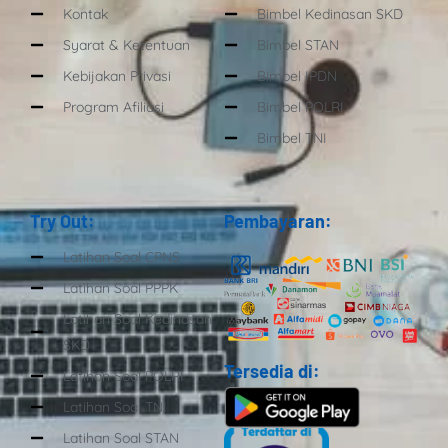
Kontak
Bimbel Kedinasan SKD
Syarat & Ketentuan
Bimbel STAN
Kebijakan Privasi
Bimbel IPDN
Program Afiliasi
Bimbel POLRI
Bimbel TNI
Try Out:
Pembayaran:
Latihan Soal CPNS
Latihan Soal PPPK
Latihan Soal Kedinasan
SKD
Tersedia di:
Latihan Soal POLRI
Latihan Soal TNI
Latihan Soal STAN