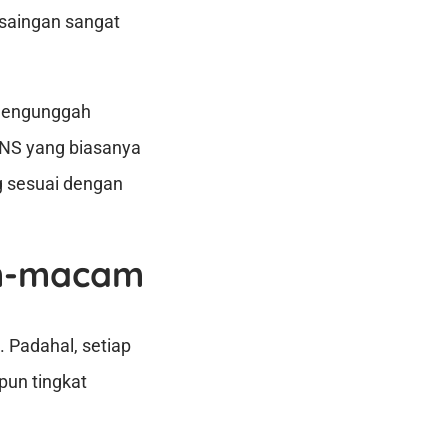
rsaingan sangat
engunggah
NS yang biasanya
g sesuai dengan
am-macam
Padahal, setiap
pun tingkat