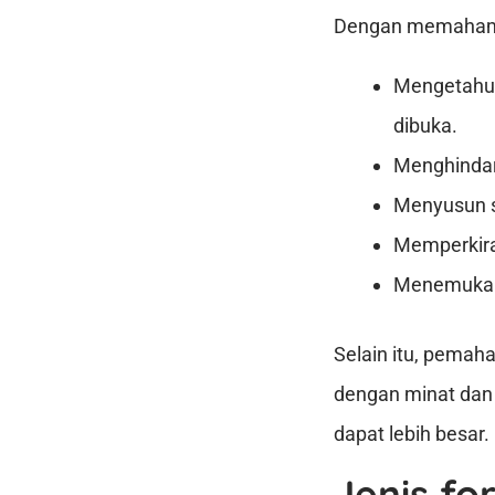
Dengan memahami j
Mengetahui 
dibuka.
Menghindar
Menyusun st
Memperkira
Menemukan 
Selain itu, pema
dengan minat dan
dapat lebih besar.
Jenis fo