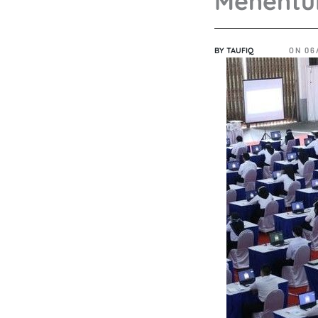
Menentuk
BY
TAUFIQ
ON
06