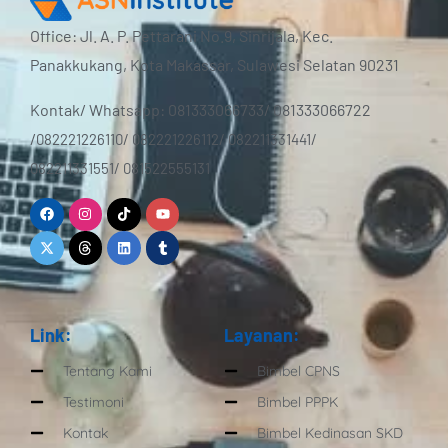
Office: Jl. A. P. Pettarani No.9, Sinrijala, Kec.
Panakkukang, Kota Makassar, Sulawesi Selatan 90231
Kontak/ Whatsapp: 081333066733/ 081333066722
/
082221226110/ 082221226112/ 082211331441/
0
82211331551/
0
81522555131
Facebook
X-
Instagram
Tiktok
Linkedin
Youtube
Tumblr
twitter
Link:
Layanan:
Tentang Kami
Bimbel CPNS
Testimoni
Bimbel PPPK
Kontak
Bimbel Kedinasan SKD