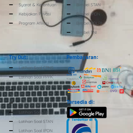
Syarat & Ketentuan
Bimbel STAN
Kebijakan Privasi
Bimbel IPDN
Program Afiliasi
Bimbel POLRI
Bimbel TNI
Try Out:
Pembayaran:
Latihan Soal CPNS
Latihan Soal PPPK
Latihan Soal Kedinasan
SKD
Tersedia di:
Latihan Soal POLRI
Latihan Soal TNI
Latihan Soal STAN
Latihan Soal IPDN