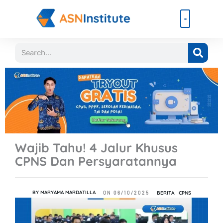
Lewati
ke
konten
Beli Paket
Event & Ebook
Search
Wajib Tahu! 4 Jalur Khusus
CPNS Dan Persyaratannya
BY
MARYAMA MARDATILLA
BERITA
,
CPNS
ON
06/10/2025