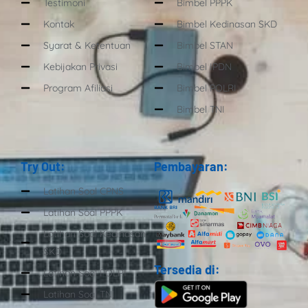
Testimoni
Bimbel PPPK
Kontak
Bimbel Kedinasan SKD
Syarat & Ketentuan
Bimbel STAN
Kebijakan Privasi
Bimbel IPDN
Program Afiliasi
Bimbel POLRI
Bimbel TNI
Try Out:
Pembayaran:
Latihan Soal CPNS
Latihan Soal PPPK
Latihan Soal Kedinasan
SKD
Tersedia di:
Latihan Soal POLRI
Latihan Soal TNI