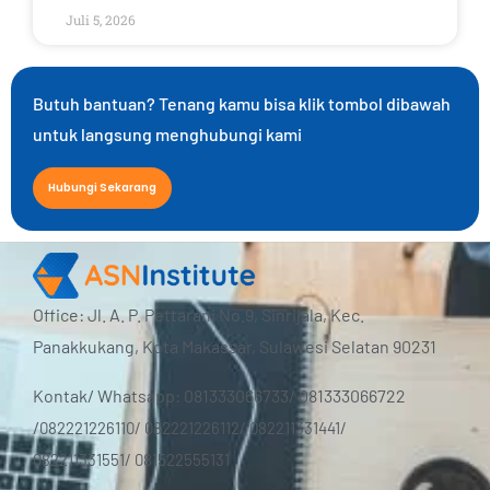
Juli 5, 2026
Butuh bantuan? Tenang kamu bisa klik tombol dibawah
untuk langsung menghubungi kami
Hubungi Sekarang
Office: Jl. A. P. Pettarani No.9, Sinrijala, Kec.
Panakkukang, Kota Makassar, Sulawesi Selatan 90231
Kontak/ Whatsapp: 081333066733/ 081333066722
/
082221226110/ 082221226112/ 082211331441/
0
82211331551/
0
81522555131