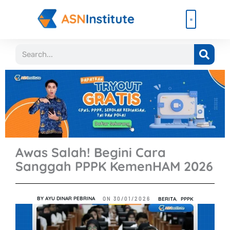
Lewati
ke
konten
Beli Paket
Event & Ebook
Search
Awas Salah! Begini Cara
Sanggah PPPK KemenHAM 2026
BY
AYU DINAR PEBRINA
BERITA
,
PPPK
ON
30/01/2026