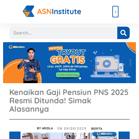
Lewati
ke
konten
Beli Paket
Event & Ebook
Search
Kenaikan Gaji Pensiun PNS 2025
Resmi Ditunda! Simak
Alasannya
BY
ARIDLA
BERITA
ON
09/09/2025