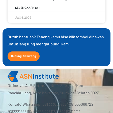
SELENGKAPNYA »
Juli 5, 2026
Butuh bantuan? Tenang kamu bisa klik tombol dibawah
untuk langsung menghubungi kami
Hubungi Sekarang
Office: Jl. A. P. Pettarani No.9, Sinrijala, Kec.
Panakkukang, Kota Makassar, Sulawesi Selatan 90231
Kontak/ Whatsapp: 081333066733/ 081333066722
/
082221226110/ 082221226112/ 082211331441/