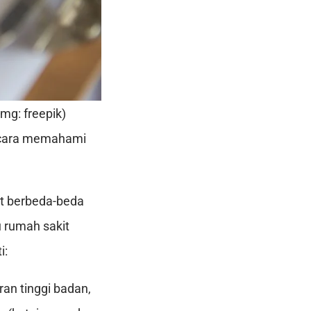
mg: freepik)
n cara memahami
at berbeda-beda
u rumah sakit
i:
ran tinggi badan,