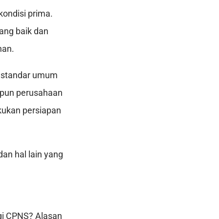
ondisi prima.
ang baik dan
nan.
i standar umum
aupun perusahaan
kukan persiapan
dan hal lain yang
gi CPNS? Alasan