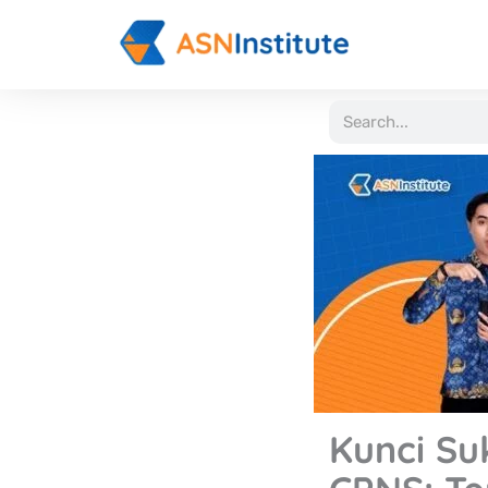
Lewati
ke
konten
Search
Kunci Su