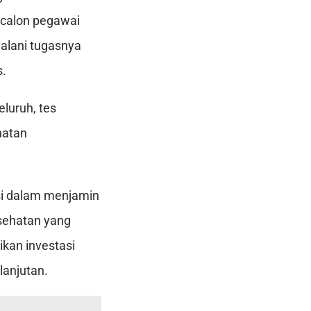
 calon pegawai
alani tugasnya
s.
luruh, tes
hatan
nsi dalam menjamin
esehatan yang
ikan investasi
lanjutan.