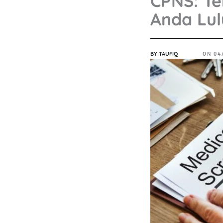
CPNS: Te
Anda Lul
BY
TAUFIQ
ON
04