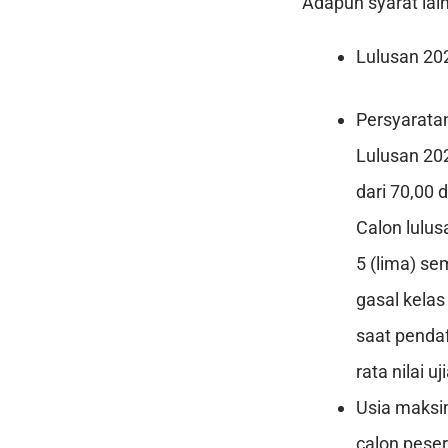
Adapun syarat lai
Lulusan 202
Persyaratan
Lulusan 202
dari 70,00 
Calon lulus
5 (lima) se
gasal kelas
saat pendaf
rata nilai 
Usia maksi
calon peser