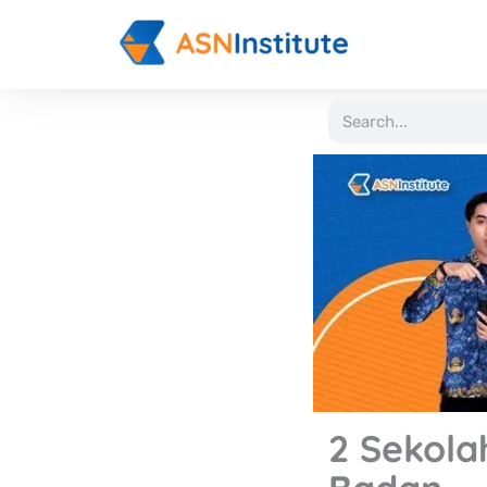
Lewati
ke
konten
Search
2 Sekola