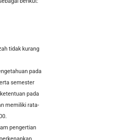
ebagai berikut:
zah tidak kurang
 pengetahuan pada
serta semester
n ketentuan pada
n memiliki rata-
00.
lam pengertian
diperkenankan