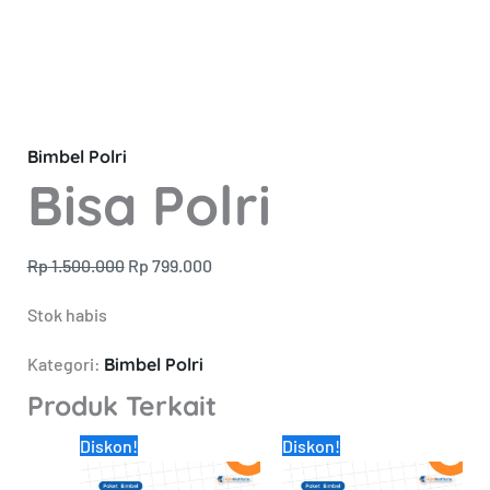
Bimbel Polri
Bisa Polri
Rp
1.500.000
Rp
799.000
Stok habis
Kategori:
Bimbel Polri
Produk Terkait
Harga
Harga
Harga
Harga
Diskon!
Diskon!
aslinya
saat
aslinya
saat
adalah:
ini
adalah:
ini