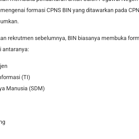
p mengenai formasi CPNS BIN yang ditawarkan pada CP
mumkan.
an rekrutmen sebelumnya, BIN biasanya membuka form
i antaranya:
ijen
nformasi (TI)
ya Manusia (SDM)
ng